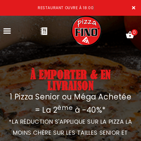
×
RESTAURANT OUVRE À 18:00
0
À EMPORTER & EN
ACCUEIL
LIVRAISON
LA CARTE
1 Pizza Senior ou Méga Achetée
VOTRE COMPTE
ème
= La 2
à -40%*
NOTRE RESTAURANT
*LA RÉDUCTION S'APPLIQUE SUR LA PIZZA LA
VOS AVIS
MOINS CHÈRE SUR LES TAILLES SENIOR ET
MENTIONS LÉGALES