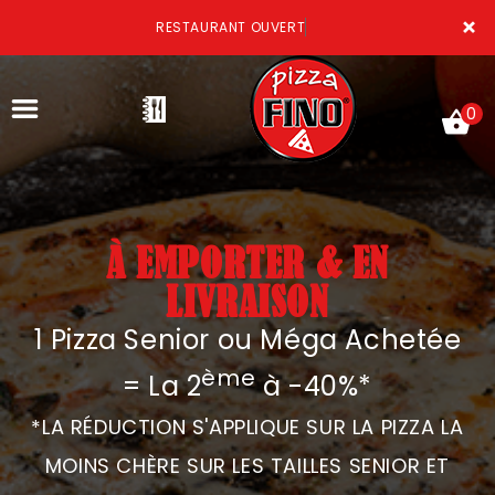
×
RESTAURANT OUVERT
0
À EMPORTER & EN
ACCUEIL
LIVRAISON
LA CARTE
1 Pizza Senior ou Méga Achetée
VOTRE COMPTE
ème
= La 2
à -40%*
NOTRE RESTAURANT
*LA RÉDUCTION S'APPLIQUE SUR LA PIZZA LA
VOS AVIS
MOINS CHÈRE SUR LES TAILLES SENIOR ET
MENTIONS LÉGALES